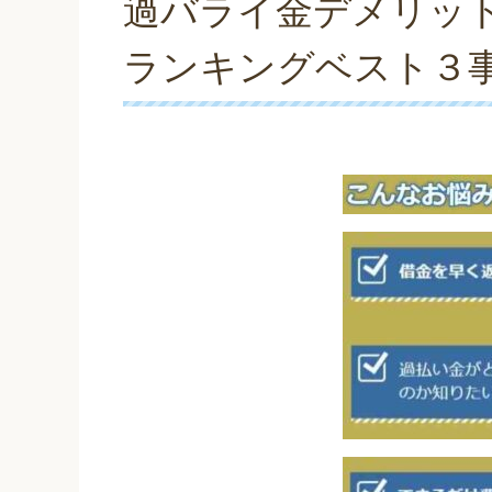
過バライ金デメリッ
ランキングベスト３