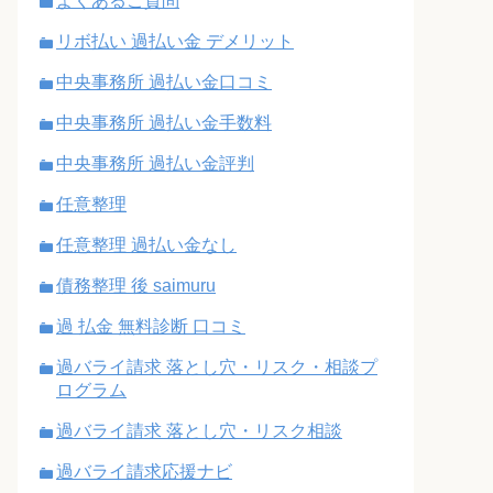
よくあるご質問
リボ払い 過払い金 デメリット
中央事務所 過払い金口コミ
中央事務所 過払い金手数料
中央事務所 過払い金評判
任意整理
任意整理 過払い金なし
債務整理 後 saimuru
過 払金 無料診断 口コミ
過バライ請求 落とし穴・リスク・相談プ
ログラム
過バライ請求 落とし穴・リスク相談
過バライ請求応援ナビ