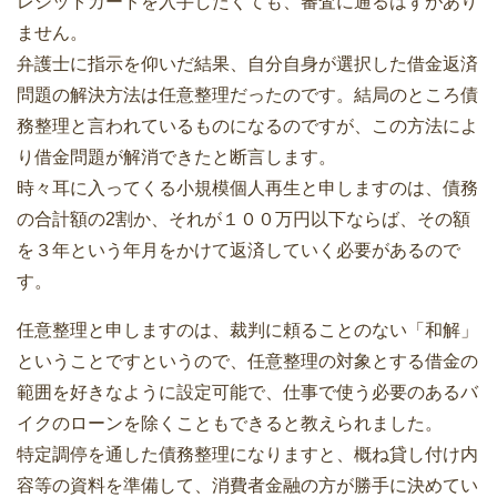
レジットカードを入手したくても、審査に通るはずがあり
ません。
弁護士に指示を仰いだ結果、自分自身が選択した借金返済
問題の解決方法は任意整理だったのです。結局のところ債
務整理と言われているものになるのですが、この方法によ
り借金問題が解消できたと断言します。
時々耳に入ってくる小規模個人再生と申しますのは、債務
の合計額の2割か、それが１００万円以下ならば、その額
を３年という年月をかけて返済していく必要があるので
す。
任意整理と申しますのは、裁判に頼ることのない「和解」
ということですというので、任意整理の対象とする借金の
範囲を好きなように設定可能で、仕事で使う必要のあるバ
イクのローンを除くこともできると教えられました。
特定調停を通した債務整理になりますと、概ね貸し付け内
容等の資料を準備して、消費者金融の方が勝手に決めてい