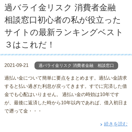
過バライ金リスク 消費者金融
相談窓口初心者の私が役立った
サイトの最新ランキングベスト
３はこれだ！
2021-09-21
過バライ金リスク 消費者金融 相談窓口
過払い金について簡単に要点をまとめます。過払い金請求
すると払い過ぎた利息が戻ってきます。すでに完済した借
金でも心配はいりません。 過払い金の時効は10年です
が、最後に返済した時から10年以内であれば、借入初日ま
で遡って金・・・
続きを読む