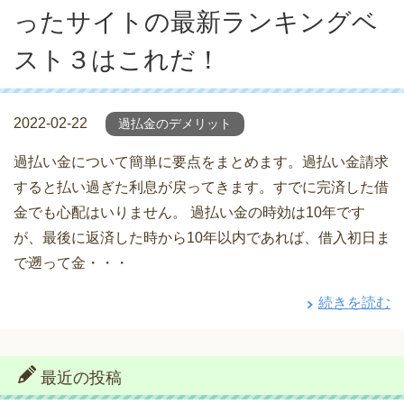
ったサイトの最新ランキングベ
スト３はこれだ！
2022-02-22
過払金のデメリット
過払い金について簡単に要点をまとめます。過払い金請求
すると払い過ぎた利息が戻ってきます。すでに完済した借
金でも心配はいりません。 過払い金の時効は10年です
が、最後に返済した時から10年以内であれば、借入初日ま
で遡って金・・・
続きを読む
最近の投稿